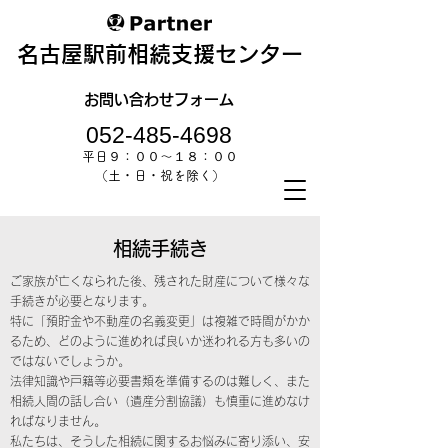
名古屋駅前相続支援センター
お問い合わせフォーム
052-485-4698
平日９：００～１８：００
（土・日・祝を除く）
相続手続き
ご家族が亡くなられた後、残された財産について様々な
手続きが必要となります。
特に「預貯金や不動産の名義変更」は複雑で時間がかか
るため、どのように進めれば良いか迷われる方も多いの
ではないでしょうか。
法律知識や戸籍等必要書類を準備するのは難しく、また
相続人間の話し合い（遺産分割協議）も慎重に進めなけ
ればなりません。
私たちは、そうした相続に関するお悩みに寄り添い、安